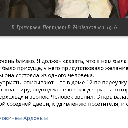
Б. Григорьев. Портрет В. Мейерхольда. 1916
ень близко. Я должен сказать, что в нем была 
у было присуще, у него присутствовало желани
ы она состояла из одного человека.
уаристы описывают, что в доме 12 по переулку
л квартиру, подходил человек к двери, на кот
рхольд» и звонок. Человек звонил. Открывалас
й соседней двери, к удивлению посетителя, и с
имовичем Ардовым