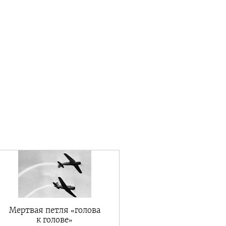
Мертвая петля «голова
к голове»