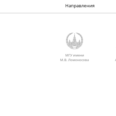
Направления
МГУ имени
М.В. Ломоносова